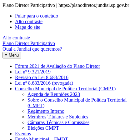
Plano Diretor Participativo | https://planodiretor.jundiai.sp.gov.br
Pular para o conteúdo
Alto contraste
Mapa do site
Alto contraste
Plano Diretor Participativo
Qual a Jundiaí que queremos?
≡
Menu
Fórum 2021 de Avaliação do Plano Diretor
Lei nº 9.321/2019
Revisão da Lei 8.683/2016
Lei nº 8.683/2016 (revogada)
Conselho Municipal de Política Territorial (CMPT)
Agenda de Reuniões 2023
Sobre o Conselho Municipal de Política Territorial
(CMPT)
Regimento Interno
Membros Titulares e Suplentes
Câmaras Técnicas e Comissões
Eleições CMPT
Eventos
Fundo Municipal – FMDT