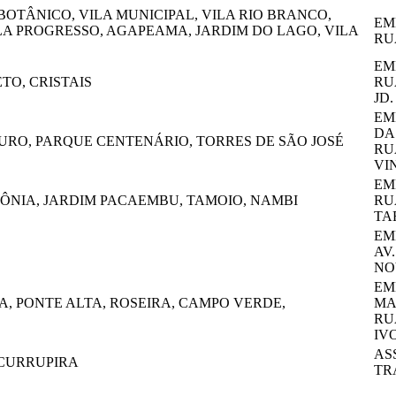
BOTÂNICO, VILA MUNICIPAL, VILA RIO BRANCO,
EM
ILA PROGRESSO, AGAPEAMA, JARDIM DO LAGO, VILA
RU
EM
TO, CRISTAIS
RU
JD
EM
DA
URO, PARQUE CENTENÁRIO, TORRES DE SÃO JOSÉ
RU
VI
EM
LÔNIA, JARDIM PACAEMBU, TAMOIO, NAMBI
RU
TA
EM
AV
NO
EM
, PONTE ALTA, ROSEIRA, CAMPO VERDE,
MA
RU
IV
AS
 CURRUPIRA
TR