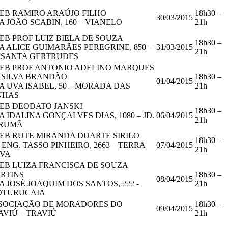
EB RAMIRO ARAÚJO FILHO
18h30 –
30/03/2015
A JOÃO SCABIN, 160 – VIANELO
21h
EB PROF LUIZ BIELA DE SOUZA
18h30 –
A ALICE GUIMARÃES PEREGRINE, 850 –
31/03/2015
21h
. SANTA GERTRUDES
EB PROF ANTONIO ADELINO MARQUES
 SILVA BRANDÃO
18h30 –
01/04/2015
A UVA ISABEL, 50 – MORADA DAS
21h
NHAS
EB DEODATO JANSKI
18h30 –
A IDALINA GONÇALVES DIAS, 1080 – JD.
06/04/2015
21h
RUMÃ
EB RUTE MIRANDA DUARTE SIRILO
18h30 –
. ENG. TASSO PINHEIRO, 2663 – TERRA
07/04/2015
21h
VA
EB LUIZA FRANCISCA DE SOUZA
RTINS
18h30 –
08/04/2015
A JOSÉ JOAQUIM DOS SANTOS, 222 -
21h
OTURUCAIA
SOCIAÇÃO DE MORADORES DO
18h30 –
09/04/2015
AVIÚ – TRAVIÚ
21h