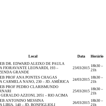
Local
Data
Horário
EB DR. EDWARD ALEIXO DE PAULA
18h30 –
A FIORAVANTE LEONARDI, 193 –
23/03/2015
21h
ZENDA GRANDE
EB PROF ANA PONTES CHAGAS
18h30 –
24/03/2015
A CARMELA NANO, 230 – JD. AMÉRICA
21h
EB PROF PEDRO CLARISMUNDO
18h30 –
RNARI
25/03/2015
21h
. GERALDO AZZONI, 2051 – RIO ACIMA
EB ANTONINO MESSINA
18h30 –
26/03/2015
 LIBIA, 140 – JD. BONFIGLIOLI
21h