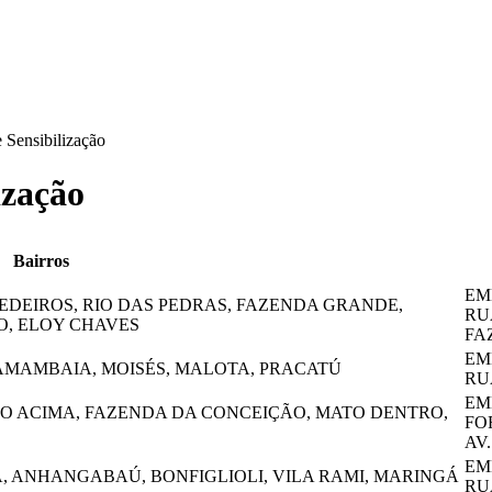
e Sensibilização
ização
Bairros
EM
EDEIROS, RIO DAS PEDRAS, FAZENDA GRANDE,
RU
O, ELOY CHAVES
FA
EM
MAMBAIA, MOISÉS, MALOTA, PRACATÚ
RU
EM
IO ACIMA, FAZENDA DA CONCEIÇÃO, MATO DENTRO,
FO
AV
EM
 ANHANGABAÚ, BONFIGLIOLI, VILA RAMI, MARINGÁ
RUA