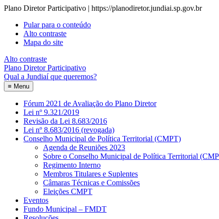
Plano Diretor Participativo | https://planodiretor.jundiai.sp.gov.br
Pular para o conteúdo
Alto contraste
Mapa do site
Alto contraste
Plano Diretor Participativo
Qual a Jundiaí que queremos?
≡
Menu
Fórum 2021 de Avaliação do Plano Diretor
Lei nº 9.321/2019
Revisão da Lei 8.683/2016
Lei nº 8.683/2016 (revogada)
Conselho Municipal de Política Territorial (CMPT)
Agenda de Reuniões 2023
Sobre o Conselho Municipal de Política Territorial (CM
Regimento Interno
Membros Titulares e Suplentes
Câmaras Técnicas e Comissões
Eleições CMPT
Eventos
Fundo Municipal – FMDT
Resoluções