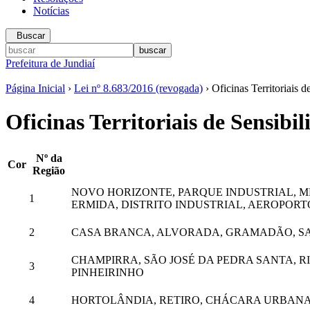
Notícias
Buscar
Prefeitura de Jundiaí
Página Inicial
›
Lei nº 8.683/2016 (revogada)
› Oficinas Territoriais d
Oficinas Territoriais de Sensibil
Nº da
Cor
Região
NOVO HORIZONTE, PARQUE INDUSTRIAL, M
1
ERMIDA, DISTRITO INDUSTRIAL, AEROPORT
2
CASA BRANCA, ALVORADA, GRAMADÃO, SA
CHAMPIRRA, SÃO JOSÉ DA PEDRA SANTA, R
3
PINHEIRINHO
4
HORTOLÂNDIA, RETIRO, CHÁCARA URBANA,