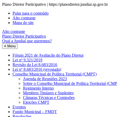
Plano Diretor Participativo | https://planodiretor.jundiai.sp.gov.br
Pular para o conteúdo
Alto contraste
Mapa do site
Alto contraste
Plano Diretor Participativo
Qual a Jundiaí que queremos?
≡
Menu
Fórum 2021 de Avaliação do Plano Diretor
Lei nº 9.321/2019
Revisão da Lei 8.683/2016
Lei nº 8.683/2016 (revogada)
Conselho Municipal de Política Territorial (CMPT)
Agenda de Reuniões 2023
Sobre o Conselho Municipal de Política Territorial (CM
Regimento Interno
Membros Titulares e Suplentes
Câmaras Técnicas e Comissões
Eleições CMPT
Eventos
Fundo Municipal – FMDT
Resoluções