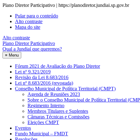
Plano Diretor Participativo | https://planodiretor.jundiai.sp.gov.br
Pular para o conteúdo
Alto contraste
Mapa do site
Alto contraste
Plano Diretor Participativo
Qual a Jundiaí que queremos?
≡
Menu
Fórum 2021 de Avaliação do Plano Diretor
Lei nº 9.321/2019
Revisão da Lei 8.683/2016
Lei nº 8.683/2016 (revogada)
Conselho Municipal de Política Territorial (CMPT)
Agenda de Reuniões 2023
Sobre o Conselho Municipal de Política Territorial (CM
Regimento Interno
Membros Titulares e Suplentes
Câmaras Técnicas e Comissões
Eleições CMPT
Eventos
Fundo Municipal – FMDT
Resoluções